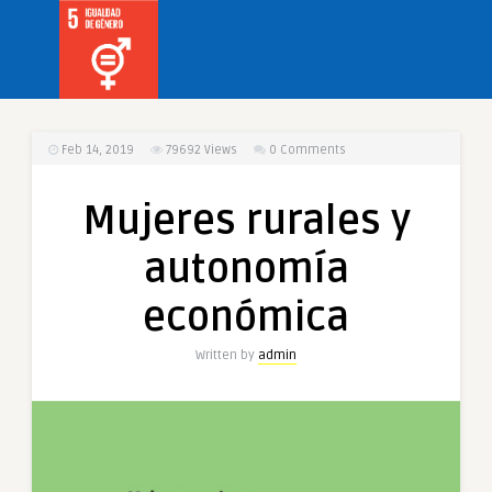
Feb 14, 2019
79692
Views
0 Comments
Mujeres rurales y
autonomía
económica
Written by
admin